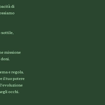
pacità di
 possiamo
sottile,
ome missione
 doni.
hema e regola.
e il tuo potere
ll’evoluzione
egli occhi.