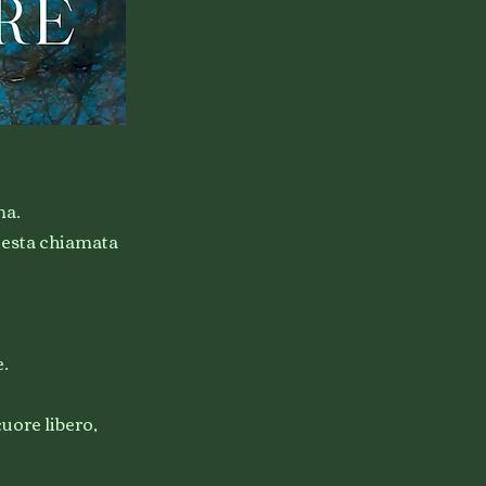
ma.
questa chiamata
e.
cuore libero,