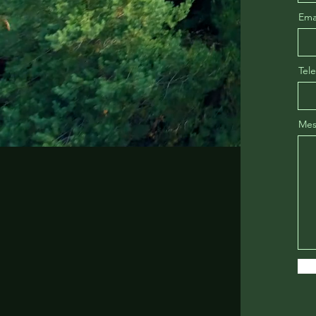
Ema
Tel
Mes