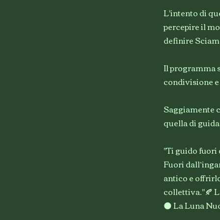
L'intento di qu
percepire il mo
definire Scia
Il programma sa
condivisione e 
Saggiamente co
quella di guida
"Ti guido fuori
Fuori dall’inga
antico e offrir
collettiva."🍂
🌑 La Luna Nuo