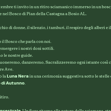
ttembre ti invito in un ritiro sciamanico immerso in un bos
se nel Bosco di Pian della Castagna a Bosio AL.
o di donne, il silenzio, i tamburi, il respiro degli alberi e i
il Bosco che parla con noi.
ergere i nostri doni sottili.
o le nostre guide.
suoneremo, danzeremo, Sacralizzeremo ogni istante così 
tre Ave.
a 𝗟𝘂𝗻𝗮 𝗡𝗲𝗿𝗮 in una cerimonia suggestiva sotto le stelle
 𝗱𝗶 𝗔𝘂𝘁𝘂𝗻𝗻𝗼.
itiro.
𝗻𝗼 𝗮𝗻𝗰𝗲𝘀𝘁𝗿𝗮𝗹𝗲. Un fiero ritorno alla natura della sciamana, 