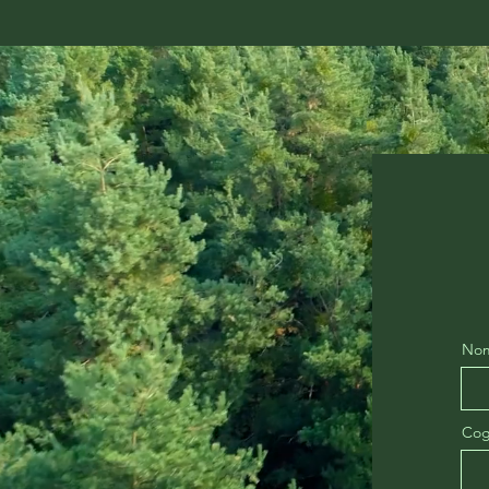
No
Co