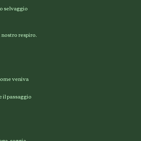
co selvaggio
l nostro respiro.
come veniva
 e il passaggio
strega, saggia,