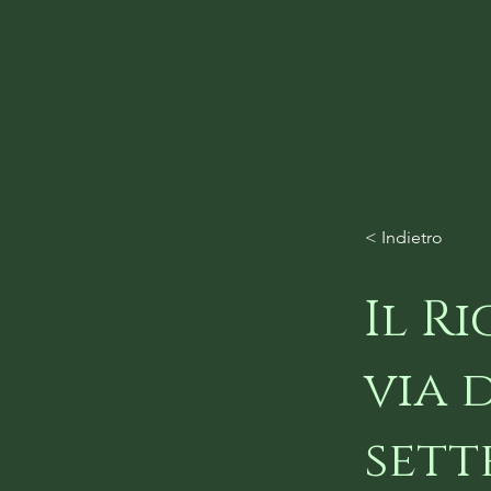
< Indietro
Il R
via 
sett