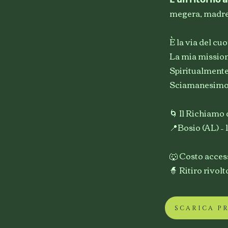
megera, madre,
È la via del cu
La mia missione
Spiritualmente
Sciamanesimo è 
🌀 Il Richiamo 
📍Bosio (AL) –
🐺 Costo access
🧙 Ritiro rivol
SCARICA P