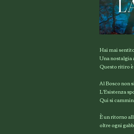
Hai mai sentito
Una nostalgia a
Questo ritiro 
Al Bosco non s
L'Esistenza spo
Qui si cammina 
È un ritorno al
oltre ogni gabbi