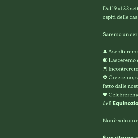
Dal 19 al 22 se
ospiti delle ca
Saremo un cerchi
🌲 Ascolteremo 
🌒 Lasceremo em
🦉 Incontrerem
🦅 Creeremo, 
fatto dalle nos
🖤 Celebreremo l
dell'𝗘𝗾𝘂𝗶𝗻𝗼𝘇𝗶𝗼
Non è solo un r
𝗘̀ 𝘂𝗻 𝗿𝗶𝘁𝗼