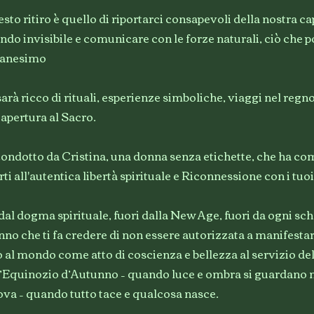
esto ritiro è quello di riportarci consapevoli della nostra ca
ndo invisibile e comunicare con le forze naturali, ciò che
manesimo
rà ricco di rituali, esperienze simboliche, viaggi nel regno 
apertura al Sacro.
ndotto da Cristina, una donna senza etichette, che ha c
rti all'autentica libertà spirituale e Riconnessione con i tuoi
 dal dogma spirituale, fuori dalla New Age, fuori da ogni sc
nno che ti fa credere di non essere autorizzata a manifestar
lo al mondo come atto di coscienza e bellezza al servizio de
 L’Equinozio d’Autunno – quando luce e ombra si guardano n
va – quando tutto tace e qualcosa nasce.